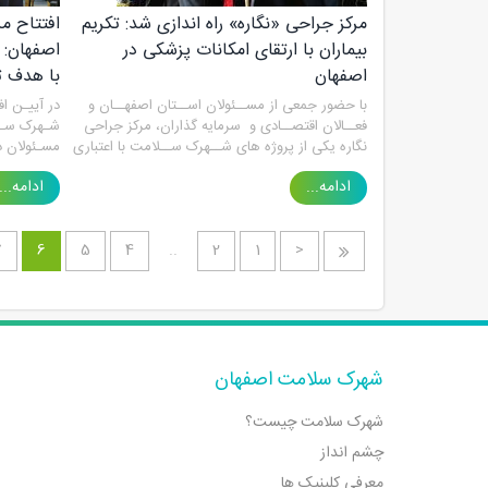
مرکز جراحى «نگاره» راه اندازى شد: تکریم
افتتاح م
بیماران با ارتقاى امکانات پزشکى در
اصفهان: 
اصفهان
با هدف تک
با حضور جمعى از مســئولان اســتان اصفهــان و
در آییـن ا
فعــالان اقتصــادى و سرمایه گذاران، مرکز جراحى
شـهرک سـل
نگاره یکى از پروژه هاى شــهرک ســلامت با اعتبارى
مسـئولان ذ
بالغ بر ســه هزار میلیارد ریال به بهره بردارى رسید.
بخـش خصوص
ادامه...
ادامه...
دسترسـی ب
تکنولـوژی 
و حقـوق مد
7
6
5
4
..
2
1
<
شهرک سلامت اصفهان
شهرک سلامت چیست؟
چشم انداز
معرفی کلینیک ها