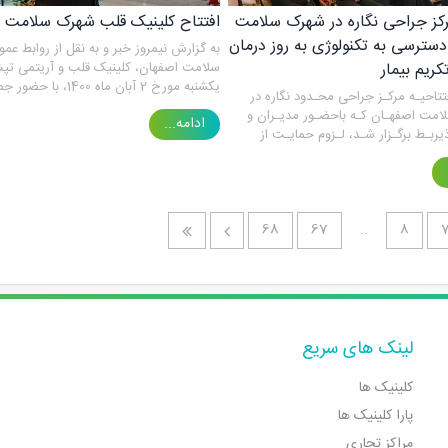
رکز جراحی نگاره در شهرک سلامت
افتتاح کلینیک قلب شهرک سلامت 
دسترسی به تکنولوژی به روز درمان
به گزارش نیمروز خبر و به نقل از روابط ع
ریم بیمار
سلامت اصفهان، کلینیک قلب و آریتمی تپ
یکشنبه مورخ 2 آبان ماه 1400، با
فتتاحیـه مرکـز جراحی محـدود نگاره در
پزشکان و متخصصان قلب استان اصفهان، ب
امت اصفهـان کـه باحضـور مدیـران و
ادامه...
برداری رسید.
یربـط برگـزار شـد، لـزوم حمایـت از
ـی بویـژه در بحـث درمـان،
ـه جدیدتریـن روش هـای درمانـی و
هـای اسـتاندارد روز بعنـوان یـک مطالبـه
نـی شـهروندان مطـر ح گردیـد.
68
67
..
8
لینک های سریع
کلینیک ها
پارا کلینیک ها
مراکز تجاری