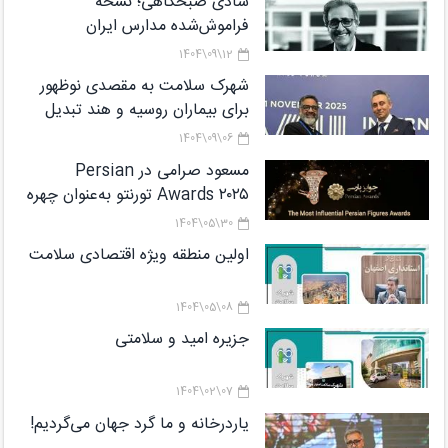
شادی صبحگاهی؛ نسخه
فراموش‌شده مدارس ایران
12\09\1404
شهرک سلامت به مقصدی نوظهور
برای بیماران روسیه و هند تبدیل
می‌شود
06\09\1404
مسعود صرامی در Persian
Awards ۲۰۲۵ تورنتو به‌عنوان چهره
شاخص معرفی شد
30\05\1404
اولین منطقه ویژه اقتصادی سلامت
08\05\1404
جزیره امید و سلامتی
07\02\1404
یاردرخانه و ما گرد جهان می‌گردیم!