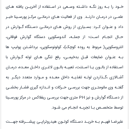
خـود را بـه روز نگـه داشـته وسـعی در اسـتفاده از آخریـن یافته هـای
علمـی در درمـان دارنـد. وی از فعالیت هـای درمانـی مرکـز پورسـینا خبـر
داد و عنـوان کـرد: بسـیاری از روش هـای درمانـی دسـتگاه گـوارش در
حـال انجـام اسـت؛ از جملـه، آندوسکوپی دستگاه گوارش فوقانی،
انتروسکوپی( مربوط به روده کوچک)، کولونوسکوپی، برداشـتن پولیپ ها
بـه عنـوان ضایعات قبـل بدخیمـی، رفع تنگی هـای لوله گـوارش با
اسـتفاده از بالـون یـا اسـتنت، تعبیـه بالـون لاغـری داخـل معـده، درمـان
آشـالازی ،گـذاردن لولـه تغذیـه داخل معـده و مـوارد متعدد دیگـر. به
گفتـه وی مانومتـری جهت بررسـی حـرکات و انـدازه گیری فشـار بخشـی
از دسـتگاه گوارش و نیز
PH
متری جهت بررسـی ریفلاکس در مرکز پورسـینا
توسط متخصـص بـا تجربـه انجـام می شـود.
علیرضـا فهیـم بـه خریـد دسـتگاه کولـون هیدروتراپـی پیشــرفته جهــت