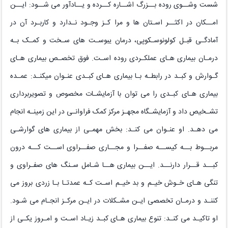
شست وشــوی روده بــزرگ اشــاره کــرده و یــادآور می شــود: ایــن
امــکان در اکثــر اسـتان ها و مرا کـز وجـود نـدارد و کاربـرد آن در
آمادگـی قبـل کولونوسـکوپی، درمان یبوسـت های سـخت و کمـک بـه
درمـان بیماری هـای عملکـردی روده اسـت. فوق تخصـص بیماری هـای
گـوارش و کبـد در رابطـه بـا بیماری هـای کبـدی عنـوان میکنـد: عمـده
بیماری هـای کبـدی را می توان با آزمایشـات مخصوص و تصویربرداری
تشـخیص داد و آزمایشـگاه مجهـز مرکز کمک فراوانـی در این زمینـه انجام
می دهـد. او عنـوان می کنـد: بخش مهمـی از بیماری های گوارشـی
مربــوط بــه کیســه صفــرا و مجــاری صفــراوی اســت کــه درون
کبــد قــرار دارنــد. ایــن بیماری هــا شـامل سـنگ های صفـراوی و
تنگی هـای خـوش خیـم و بد خیـم اسـت کـه عمدتـا بـا زردی بروز می
کننـد و درمـان تخصصی ایـن مشـکلات در ایـن مرکـز انجـام می شـود.
او تاکیـد می کنـد: تنوع بیماری هـای کبـد زیـاد اسـت و امـروز یکـی از