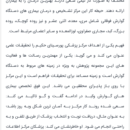
مختلـف به صـورت کار تیمی سـعی دارنـد بهتریـن درمـان را به بیماران
ارائـه دهند. حیطه کار این مرکز تشـخیص و درمـان بیماری های دسـتگاه
گوارش فوقانی شـامل مری، معده، اثنی عشـر و نیز روده کوچـک، روده
بـزرگ، کبد، مجـاری صفراوی، لوزالمعـده و سـایر اعضـای مرتبـط اسـت.
فهیـم یکـی از اهـداف مرکـز پزشـکی پورسـینای حکیـم را تحقیقـات علمی
عنـوان می کنـد و می گویـد: یکـی از مهمتریـن رسـالت ها و فعالیت
هـای ایـن مجموعه پژوهش به ویژه در زمینه های مربوط به دسـتگاه
گوارش اسـت و زمینه مسـاعد برای تحقیقـات فراهـم اسـت و ایـن مرکـز
بـا روی بـاز پذیـرای محققیـن می باشـد. ایـن فوق تخصص بیماری
هــای گــوارش وکبــد در ادامــه گفــت و گــو تاکیــد می کنــد:
ســعی شــده رونــد کار مرکــز بــه آسـان ترین شـکل وبـه روز باشـد؛
بـه عنـوان مثـال، دریافـت نوبـت و انتخـاب پزشـک از طریـق تلفـن و بـه
راحتـی انجـام می شـود. او خاطرنشـان می کنـد: پزشـکان مرکـز اطلاعـات