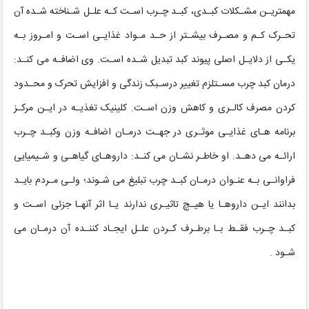
مهمتریـن مشـکلات کبـدی، کبـد چـرب اسـت کـه علـل شـناخته شـده آن
تحـرک کـم و مصـرف بیشـتر از حـد مـواد غذایـی اسـت و امـروز بـه
یکـی از دلایـل اصلی پیوند کبد تبدیل شـده اسـت. وی اضافـه می کنـد:
درمان کبد چرب مسـتلزم تغییر درسـبک زندگی و افزایش تحرک و محـدود
کردن مصرف کالـری و کاهش وزن اسـت. کلینیک تغذیـه در ایـن مرکـز
برنامه هـای غذایـی موثـری در جهـت درمـان اضافـه وزن وکبـد چـرب
ارائـه می دهـد. او خاطـر نشـان می کنـد: داروهـای گیاهـی و شـیمیایی
فراوانـی بـه عنـوان درمـان کبـد چرب تبلیغ می شـوند؛ ولـی مـردم بایـد
بدانند ایـن داروهـا یا هیـچ تاثیـری ندارند یـا اثر آنهـا جزئی اسـت و
کبـد چـرب فقـط بـا برطـرف کـردن علـل ایجـاد کننـده آن درمـان می
شـود
.