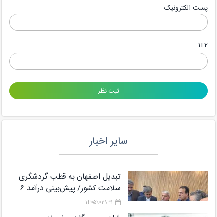
پست الکترونیک
1+2
سایر اخبار
تبدیل اصفهان به قطب گردشگری
سلامت کشور/ پیش‌بینی درآمد ۶
میلیارد دلاری از گردشگری سلامت تا
31\02\1405
پایان برنامه هفتم