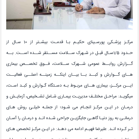
مرکـز پزشـکی پورسـینای حکیـم بـا قدمـت بیشـتر از 10 سـال از
حـدود
1/5
سـال قبـل در شـهرک ســلامت مســتقر شــده اســت. بــه
گــزارش روابــط عمومی شــهرک ســلامت، فــوق تخصــص بیماری
هــای گــوارش و کبــد بــا بیــان اینکــه زمینــه اصلــی فعالیــت
ایــن مرکــز، بیماری هــای مربـوط بـه دسـتگاه گـوارش و کبـد اسـت،
میگویـد: مراحـل مختلـف مدیریـت بیمـاری شـامل تشـخیص، آزمایـش و
درمـان در ایـن مرکـز انجـام می شـود؛ از جملـه خیلـی روش هـای
درمانـی به روز دنیـا گاهـی جایگزیـن جراحی شـده انـد و درمـان را آسـان
تـر کـرده انـد. علیرضا فهیـم ادامه می دهـد: در ایـن مرکـز تخصص هـای