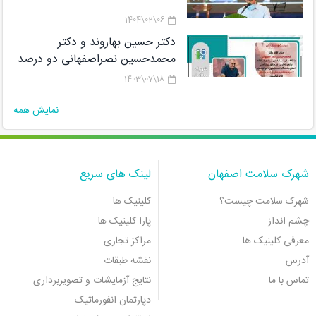
06\02\1404
دکتر حسین بهاروند و دکتر
محمدحسین نصراصفهانی دو درصد
دانشمندان برتر پژوهشگاه رویان در
18\07\1403
لیستCareer Long Data هستند
نمایش همه
شهرک سلامت اصفهان
لینک های سریع
شهرک سلامت چیست؟
کلینیک ها
چشم انداز
پارا کلینیک ها
معرفی کلینیک ها
مراکز تجاری
آدرس
نقشه طبقات
تماس با ما
نتایج آزمایشات و تصویربرداری
دپارتمان انفورماتیک