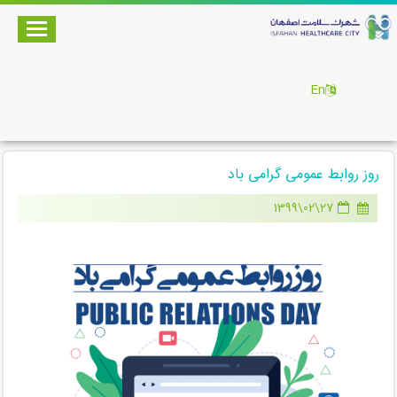
En
روز روابط عمومی گرامی باد
27\02\1399