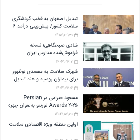
تبدیل اصفهان به قطب گردشگری
سلامت کشور/ پیش‌بینی درآمد ۶
میلیارد دلاری از گردشگری سلامت تا
31\02\1405
پایان برنامه هفتم
شادی صبحگاهی؛ نسخه
فراموش‌شده مدارس ایران
12\09\1404
شهرک سلامت به مقصدی نوظهور
برای بیماران روسیه و هند تبدیل
می‌شود
06\09\1404
مسعود صرامی در Persian
Awards ۲۰۲۵ تورنتو به‌عنوان چهره
شاخص معرفی شد
30\05\1404
اولین منطقه ویژه اقتصادی سلامت