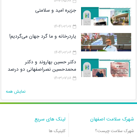
08\05\1404
جزیره امید و سلامتی
07\02\1404
یاردرخانه و ما گرد جهان می‌گردیم!
06\02\1404
دکتر حسین بهاروند و دکتر
محمدحسین نصراصفهانی دو درصد
دانشمندان برتر پژوهشگاه رویان در
18\07\1403
لیستCareer Long Data هستند
نمایش همه
شهرک سلامت اصفهان
لینک های سریع
شهرک سلامت چیست؟
کلینیک ها