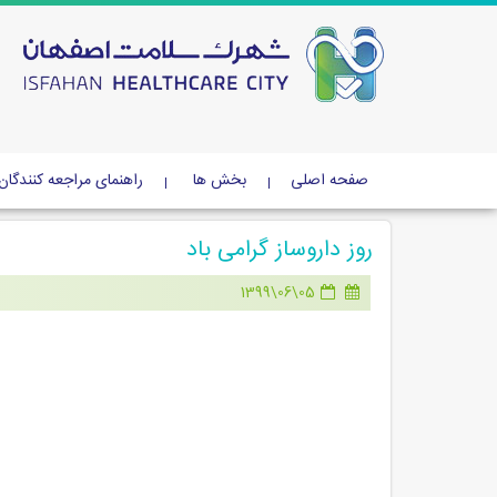
صفحه اصلی
بخش ها
راهنمای مراجعه کنندگان
روز داروساز گرامی باد
05\06\1399