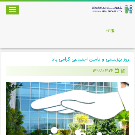
En
روز بهزیستی و تامین اجتماعی گرامی باد
24\04\1399