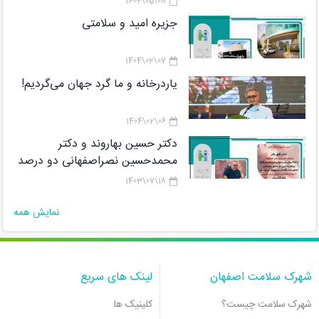
08\05\1404
جزیره امید و سلامتی
07\02\1404
یاردرخانه و ما گرد جهان می‌گردیم!
06\02\1404
دکتر حسین بهاروند و دکتر
محمدحسین نصراصفهانی دو درصد
دانشمندان برتر پژوهشگاه رویان در
18\07\1403
لیستCareer Long Data هستند
نمایش همه
شهرک سلامت اصفهان
لینک های سریع
شهرک سلامت چیست؟
کلینیک ها