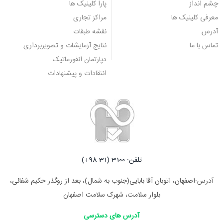
چشم انداز
پارا کلینیک ها
معرفی کلینیک ها
مراکز تجاری
آدرس
نقشه طبقات
تماس با ما
نتایج آزمایشات و تصویربرداری
دپارتمان انفورماتیک
انتقادات و پیشنهادات
تلفن: 3100 (31 98+)
آدرس:اصفهان، اتوبان آقا بابایی(جنوب به شمال)، بعد از روگذر حکیم شفائی،
بلوار سلامت، شهرک سلامت اصفهان
آدرس های دسترسی