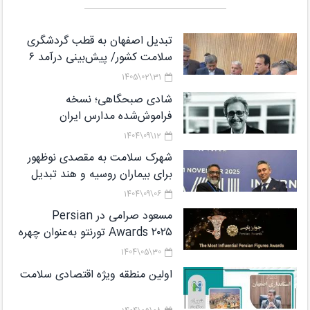
تبدیل اصفهان به قطب گردشگری
سلامت کشور/ پیش‌بینی درآمد ۶
میلیارد دلاری از گردشگری سلامت تا
31\02\1405
پایان برنامه هفتم
شادی صبحگاهی؛ نسخه
فراموش‌شده مدارس ایران
12\09\1404
شهرک سلامت به مقصدی نوظهور
برای بیماران روسیه و هند تبدیل
می‌شود
06\09\1404
مسعود صرامی در Persian
Awards ۲۰۲۵ تورنتو به‌عنوان چهره
شاخص معرفی شد
30\05\1404
اولین منطقه ویژه اقتصادی سلامت