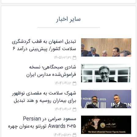
سایر اخبار
تبدیل اصفهان به قطب گردشگری
سلامت کشور/ پیش‌بینی درآمد ۶
میلیارد دلاری از گردشگری سلامت تا
31\02\1405
پایان برنامه هفتم
شادی صبحگاهی؛ نسخه
فراموش‌شده مدارس ایران
12\09\1404
شهرک سلامت به مقصدی نوظهور
برای بیماران روسیه و هند تبدیل
می‌شود
06\09\1404
مسعود صرامی در Persian
Awards ۲۰۲۵ تورنتو به‌عنوان چهره
شاخص معرفی شد
30\05\1404