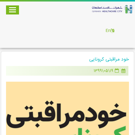
En
خود مراقبتی کرونایی
19\05\1399