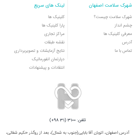
شهرک سلامت اصفهان
لینک های سریع
شهرک سلامت چیست؟
کلینیک ها
چشم انداز
پارا کلینیک ها
معرفی کلینیک ها
مراکز تجاری
آدرس
نقشه طبقات
تماس با ما
نتایج آزمایشات و تصویربرداری
دپارتمان انفورماتیک
انتقادات و پیشنهادات
تلفن: 3100 (31 98+)
آدرس:اصفهان، اتوبان آقا بابایی(جنوب به شمال)، بعد از روگذر حکیم شفائی،