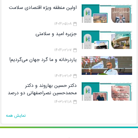
اولین منطقه ویژه اقتصادی سلامت
08\05\1404
جزیره امید و سلامتی
07\02\1404
یاردرخانه و ما گرد جهان می‌گردیم!
06\02\1404
دکتر حسین بهاروند و دکتر
محمدحسین نصراصفهانی دو درصد
دانشمندان برتر پژوهشگاه رویان در
18\07\1403
لیستCareer Long Data هستند
نمایش همه