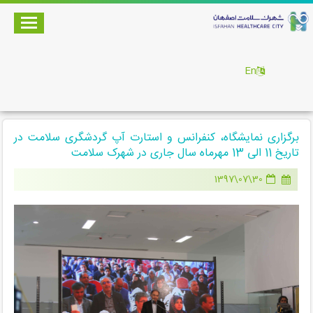
En
برگزاری نمایشگاه، کنفرانس و استارت آپ گردشگری سلامت در
تاریخ 11 الی 13 مهرماه سال جاری در شهرک سلامت
30\07\1397