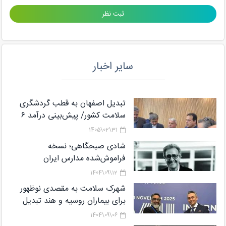
سایر اخبار
تبدیل اصفهان به قطب گردشگری
سلامت کشور/ پیش‌بینی درآمد ۶
میلیارد دلاری از گردشگری سلامت تا
31\02\1405
پایان برنامه هفتم
شادی صبحگاهی؛ نسخه
فراموش‌شده مدارس ایران
12\09\1404
شهرک سلامت به مقصدی نوظهور
برای بیماران روسیه و هند تبدیل
می‌شود
06\09\1404