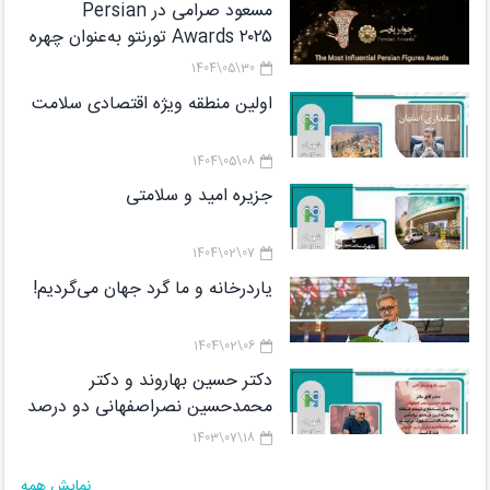
مسعود صرامی در Persian
Awards ۲۰۲۵ تورنتو به‌عنوان چهره
شاخص معرفی شد
30\05\1404
اولین منطقه ویژه اقتصادی سلامت
08\05\1404
جزیره امید و سلامتی
07\02\1404
یاردرخانه و ما گرد جهان می‌گردیم!
06\02\1404
دکتر حسین بهاروند و دکتر
محمدحسین نصراصفهانی دو درصد
دانشمندان برتر پژوهشگاه رویان در
18\07\1403
لیستCareer Long Data هستند
نمایش همه