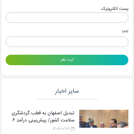
پست الکترونیک
1+2
سایر اخبار
تبدیل اصفهان به قطب گردشگری
سلامت کشور/ پیش‌بینی درآمد ۶
میلیارد دلاری از گردشگری سلامت تا
31\02\1405