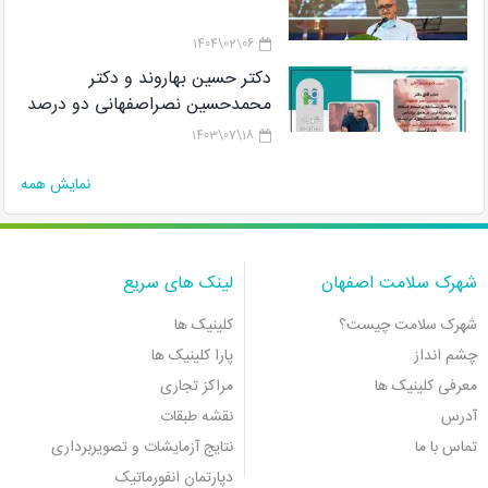
06\02\1404
دکتر حسین بهاروند و دکتر
محمدحسین نصراصفهانی دو درصد
دانشمندان برتر پژوهشگاه رویان در
18\07\1403
لیستCareer Long Data هستند
نمایش همه
شهرک سلامت اصفهان
لینک های سریع
شهرک سلامت چیست؟
کلینیک ها
چشم انداز
پارا کلینیک ها
معرفی کلینیک ها
مراکز تجاری
آدرس
نقشه طبقات
تماس با ما
نتایج آزمایشات و تصویربرداری
دپارتمان انفورماتیک