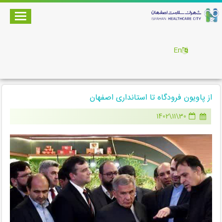
En
از پاویون فرودگاه تا استانداری اصفهان
30\11\1402