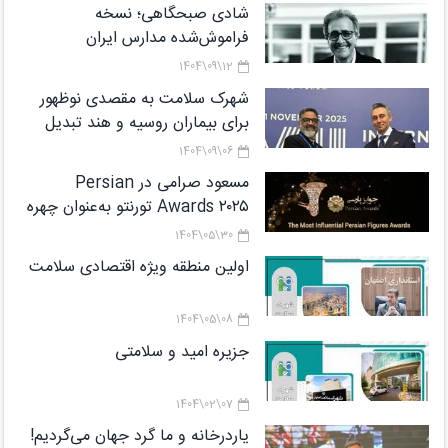
پایان برنامه هفتم
شادی صبحگاهی؛ نسخه
فراموش‌شده مدارس ایران
12\09\1404
شهرک سلامت به مقصدی نوظهور
برای بیماران روسیه و هند تبدیل
می‌شود
06\09\1404
مسعود صرامی در Persian
Awards ۲۰۲۵ تورنتو به‌عنوان چهره
شاخص معرفی شد
30\05\1404
اولین منطقه ویژه اقتصادی سلامت
08\05\1404
جزیره امید و سلامتی
07\02\1404
یاردرخانه و ما گرد جهان می‌گردیم!