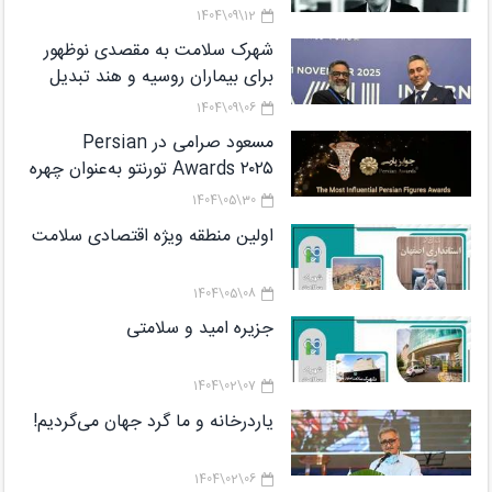
12\09\1404
شهرک سلامت به مقصدی نوظهور
برای بیماران روسیه و هند تبدیل
می‌شود
06\09\1404
مسعود صرامی در Persian
Awards ۲۰۲۵ تورنتو به‌عنوان چهره
شاخص معرفی شد
30\05\1404
اولین منطقه ویژه اقتصادی سلامت
08\05\1404
جزیره امید و سلامتی
07\02\1404
یاردرخانه و ما گرد جهان می‌گردیم!
06\02\1404