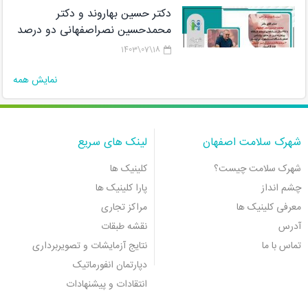
دکتر حسین بهاروند و دکتر
محمدحسین نصراصفهانی دو درصد
دانشمندان برتر پژوهشگاه رویان در
18\07\1403
لیستCareer Long Data هستند
نمایش همه
شهرک سلامت اصفهان
لینک های سریع
شهرک سلامت چیست؟
کلینیک ها
چشم انداز
پارا کلینیک ها
معرفی کلینیک ها
مراکز تجاری
آدرس
نقشه طبقات
تماس با ما
نتایج آزمایشات و تصویربرداری
دپارتمان انفورماتیک
انتقادات و پیشنهادات