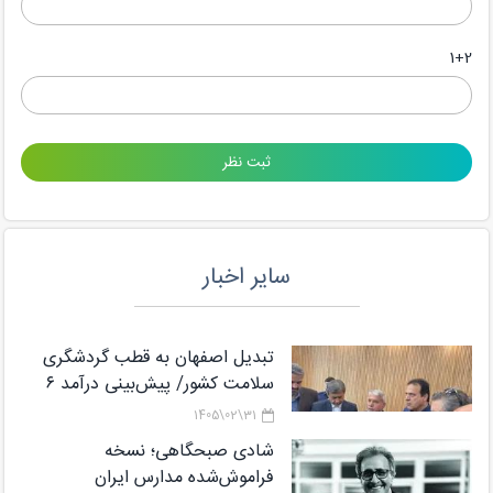
1+2
سایر اخبار
تبدیل اصفهان به قطب گردشگری
سلامت کشور/ پیش‌بینی درآمد ۶
میلیارد دلاری از گردشگری سلامت تا
31\02\1405
پایان برنامه هفتم
شادی صبحگاهی؛ نسخه
فراموش‌شده مدارس ایران