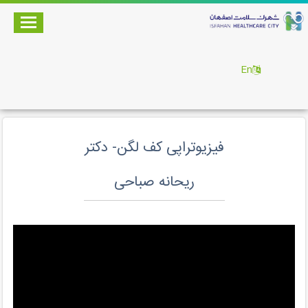
En
فیزیوتراپی کف لگن- دکتر
ریحانه صباحی