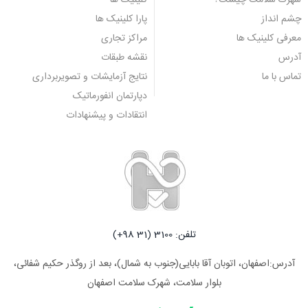
شهرک سلامت چیست؟
کلینیک ها
چشم انداز
پارا کلینیک ها
معرفی کلینیک ها
مراکز تجاری
آدرس
نقشه طبقات
تماس با ما
نتایج آزمایشات و تصویربرداری
دپارتمان انفورماتیک
انتقادات و پیشنهادات
تلفن: 3100 (31 98+)
آدرس:اصفهان، اتوبان آقا بابایی(جنوب به شمال)، بعد از روگذر حکیم شفائی،
بلوار سلامت، شهرک سلامت اصفهان