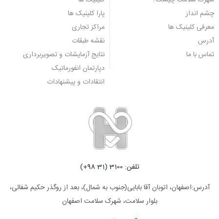
شهرک سلامت چیست؟
کلینیک ها
چشم انداز
پارا کلینیک ها
معرفی کلینیک ها
مراکز تجاری
آدرس
نقشه طبقات
تماس با ما
نتایج آزمایشات و تصویربرداری
دپارتمان انفورماتیک
انتقادات و پیشنهادات
تلفن: 3100 (31 98+)
آدرس:اصفهان، اتوبان آقا بابایی(جنوب به شمال)، بعد از روگذر حکیم شفائی،
بلوار سلامت، شهرک سلامت اصفهان