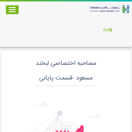
En
مصاحبه اختصاصی لبخند
مسعود -قسمت پایانی