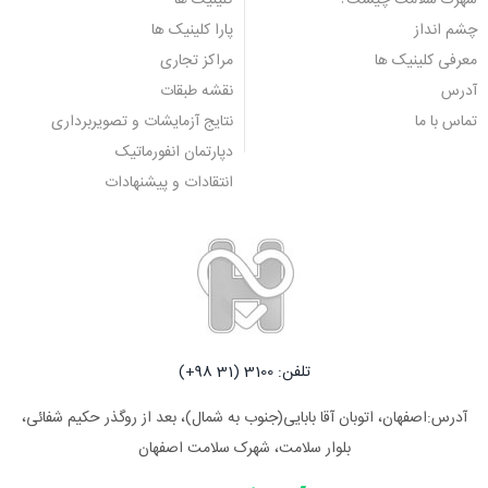
شهرک سلامت چیست؟
کلینیک ها
چشم انداز
پارا کلینیک ها
معرفی کلینیک ها
مراکز تجاری
آدرس
نقشه طبقات
تماس با ما
نتایج آزمایشات و تصویربرداری
دپارتمان انفورماتیک
انتقادات و پیشنهادات
تلفن: 3100 (31 98+)
آدرس:اصفهان، اتوبان آقا بابایی(جنوب به شمال)، بعد از روگذر حکیم شفائی،
بلوار سلامت، شهرک سلامت اصفهان