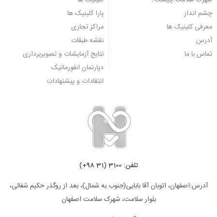
شهرک سلامت چیست؟
کلینیک ها
چشم انداز
پارا کلینیک ها
معرفی کلینیک ها
مراکز تجاری
آدرس
نقشه طبقات
تماس با ما
نتایج آزمایشات و تصویربرداری
دپارتمان انفورماتیک
انتقادات و پیشنهادات
تلفن: 3100 (31 98+)
آدرس:اصفهان، اتوبان آقا بابایی(جنوب به شمال)، بعد از روگذر حکیم شفائی،
بلوار سلامت، شهرک سلامت اصفهان