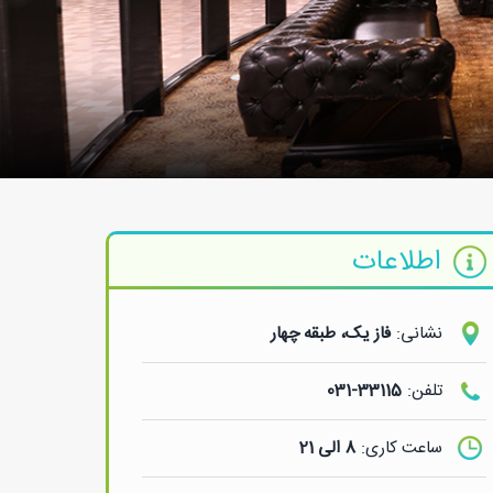
اطلاعات
نشانی:
فاز یک، طبقه چهار
تلفن:
33115-031
ساعت کاری:
8 الی 21