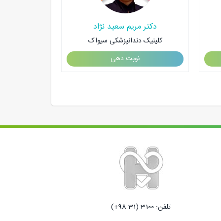
دکتر مریم سعید نژاد
دکتر 
کلینیک دندانپزشکی سیواک
کلینیک د
نوبت دهی
ن
تلفن: 3100 (31 98+)