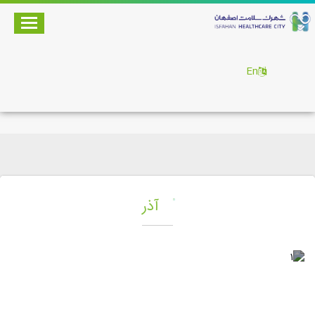
En
آذر