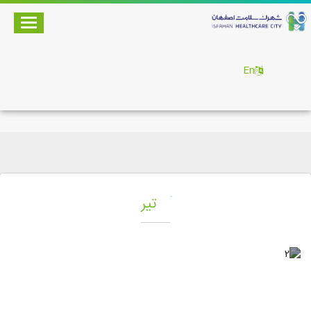
En
تیر