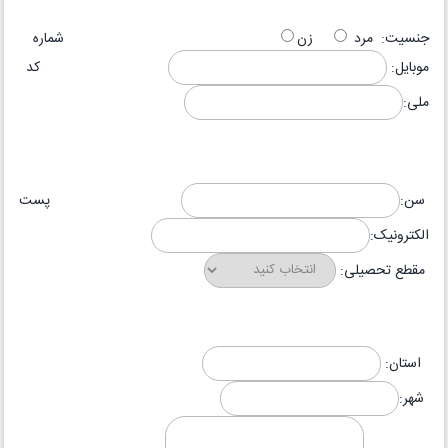
جنسیت: مرد
زن
شماره
موبایل:
کد
ملی:
سن:
پست
الکترونیک:
مقطع تحصیلی:
استان:
شهر: