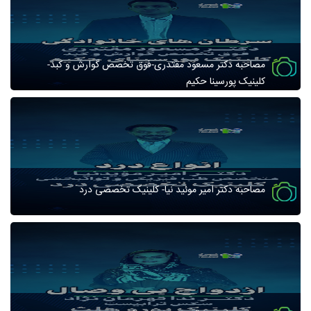
مصاحبه دکتر مسعود مقتدری-فوق تخصص گوارش و کبد-
کلینیک پورسینا حکیم
مصاحبه دکتر امیر موئید نیا- کلینیک تخصصی درد