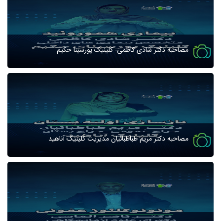
مصاحبه دکتر شادی کاظمی- کلینیک پورسینا حکیم
مصاحبه دکتر مریم طباطبائیان مدیریت کلینیک آناهید