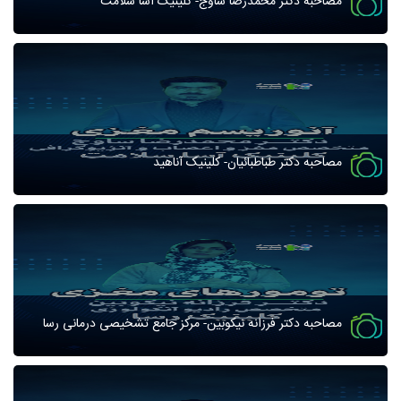
مصاحبه دکتر محمدرضا ساوج- کلینیک آسا سلامت
مصاحبه دکتر طباطبائیان- کلینیک آناهید
مصاحبه دکتر فرزانه نیکوبین- مرکز جامع تشخیصی درمانی رسا