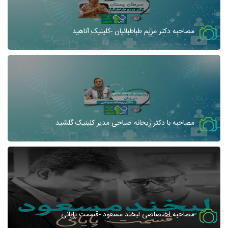
مصاحبه دکتر مریم طباطبائیان -کلینیک آناهید
مصاحبه با دکتر ریحانه صباحی مدیر کلینیک گلشید
مصاحبه اختصاصی لبخند مسعود -قسمت پایانی