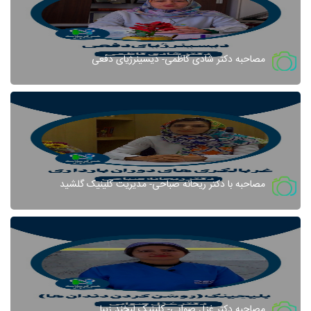
مصاحبه دکتر شادی کاظمی- دیسینرژیای دفعی
مصاحبه با دکتر ریحانه صباحی- مدیریت کلینیک گلشید
مصاحبه دکتر غزل صوابی- کلینیک لبخند زیبا