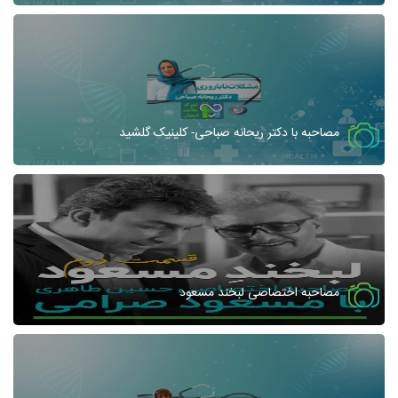
مصاحبه با دکتر ریحانه صباحی- کلینیک گلشید
مصاحبه اختصاصی لبخند مسعود