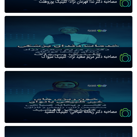
مصاحبه دکتر ندا قهرمان نژاد- کلینیک یوروهلث
مصاحبه دکتر مریم سعید نژاد- کلینیک سیواک
مصاحبه دکتر ریحانه صباحی- کلینیک گلشید