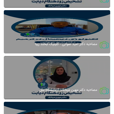
مصاحبه دکتر امید صوابی - کلینیک لبخند زیبا
مصاحبه دکتر مهین میخک- آزمایشگاه ملل