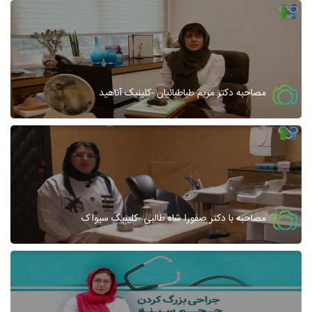
مصاحبه دکتر مریم طباطبائیان -کلینیک آناهید
مصاحبه با دکتر صفورا شاه طالبی -کلینیک سیواک