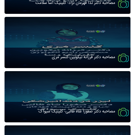
مصاحبه دکتر ندا قهرمان نژاد- کلینیک آسا سلامت
مصاحبه دکتر فرزانه نیکوبین-کنسر مری
مصاحبه دکتر صفورا شاه طالبی- کلینیک سیواک